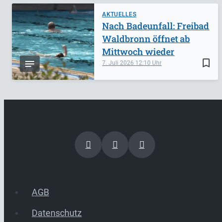
AKTUELLES
Nach Badeunfall: Freibad
Waldbronn öffnet ab
Mittwoch wieder
bookmark_border
7. Juli 2026
12:10
AGB
Datenschutz