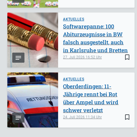
AKTUELLES
Softwarepanne: 100
Abiturzeugnisse in BW
falsch ausgestellt, auch
in Karlsruhe und Bretten
bookmark_border
27. Juli 2026
16:52
AKTUELLES
Oberderdingen: 11-
Jährige rennt bei Rot
über Ampel und wird
schwer verletzt
bookmark_border
24. Juli 2026
11:34