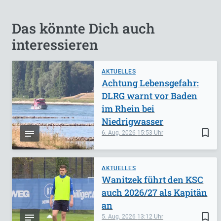
Das könnte Dich auch
interessieren
AKTUELLES
Achtung Lebensgefahr:
DLRG warnt vor Baden
im Rhein bei
Niedrigwasser
bookmark_border
6. Aug. 2026
15:53
AKTUELLES
Wanitzek führt den KSC
auch 2026/27 als Kapitän
an
bookmark_border
5. Aug. 2026
13:12