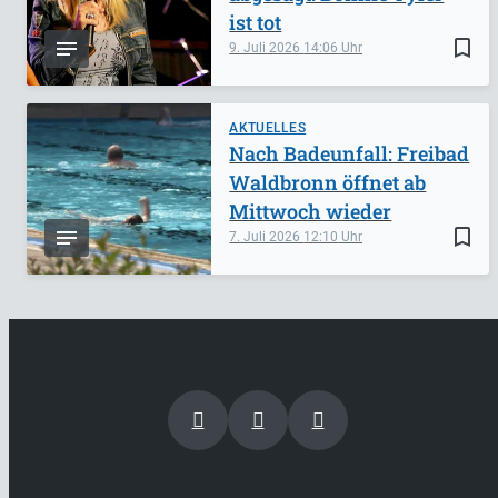
ist tot
bookmark_border
9. Juli 2026
14:06
AKTUELLES
Nach Badeunfall: Freibad
Waldbronn öffnet ab
Mittwoch wieder
bookmark_border
7. Juli 2026
12:10