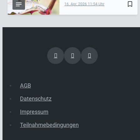
bookmark_border
16. Apr. 2026
11:54
AGB
Datenschutz
Impressum
Teilnahmebedingungen