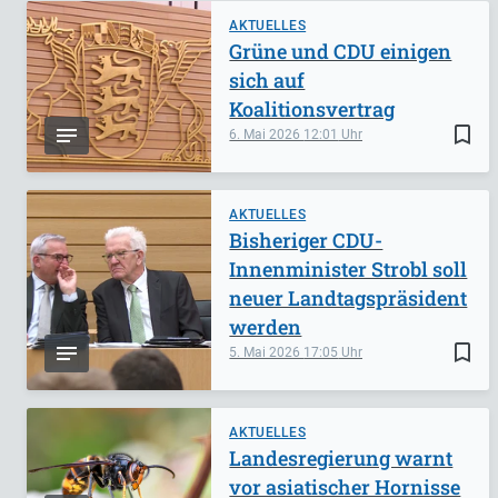
AKTUELLES
Grüne und CDU einigen
sich auf
Koalitionsvertrag
bookmark_border
6. Mai 2026
12:01
AKTUELLES
Bisheriger CDU-
Innenminister Strobl soll
neuer Landtagspräsident
werden
bookmark_border
5. Mai 2026
17:05
AKTUELLES
Landesregierung warnt
vor asiatischer Hornisse