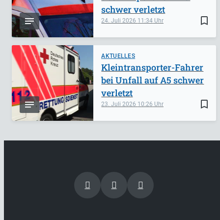
schwer verletzt
bookmark_border
24. Juli 2026
11:34
AKTUELLES
Kleintransporter-Fahrer
bei Unfall auf A5 schwer
verletzt
bookmark_border
23. Juli 2026
10:26