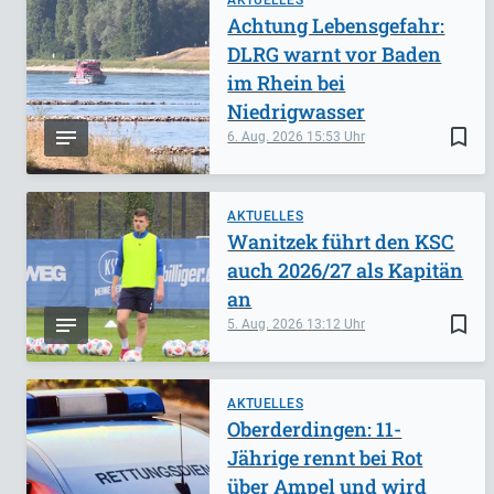
AKTUELLES
Achtung Lebensgefahr:
DLRG warnt vor Baden
im Rhein bei
Niedrigwasser
bookmark_border
6. Aug. 2026
15:53
AKTUELLES
Wanitzek führt den KSC
auch 2026/27 als Kapitän
an
bookmark_border
5. Aug. 2026
13:12
AKTUELLES
Oberderdingen: 11-
Jährige rennt bei Rot
über Ampel und wird