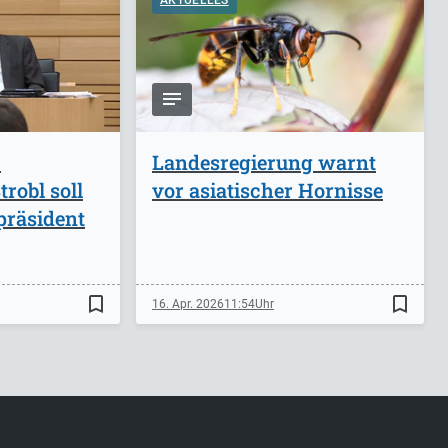
AKTUELLES
-
Landesregierung warnt
robl soll
vor asiatischer Hornisse
präsident
bookmark_border
bookmark_border
16. Apr. 2026
11:54