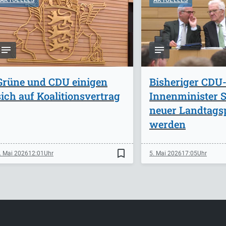
AKTUELLES
AKTUELLES
Grüne und CDU einigen
Bisheriger CDU
sich auf Koalitionsvertrag
Innenminister St
neuer Landtags
werden
bookmark_border
. Mai 2026
12:01
5. Mai 2026
17:05