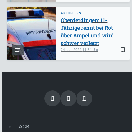
AKTUELLES
Oberderdingen: 11-
Jährige rennt bei Rot
über Ampel und wird
schwer verletzt
bookmark_border
24. Juli 2026
11:34
AGB