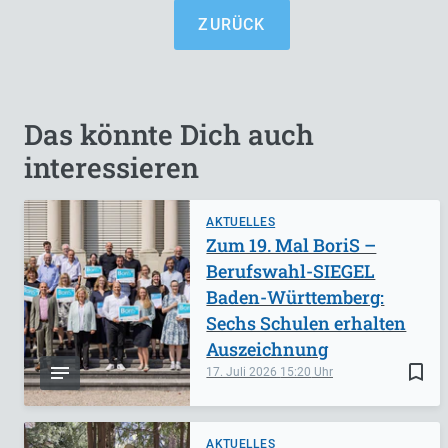
ZURÜCK
Das könnte Dich auch
interessieren
AKTUELLES
Zum 19. Mal BoriS –
Berufswahl-SIEGEL
Baden-Württemberg:
Sechs Schulen erhalten
Auszeichnung
bookmark_border
17. Juli 2026
15:20
AKTUELLES