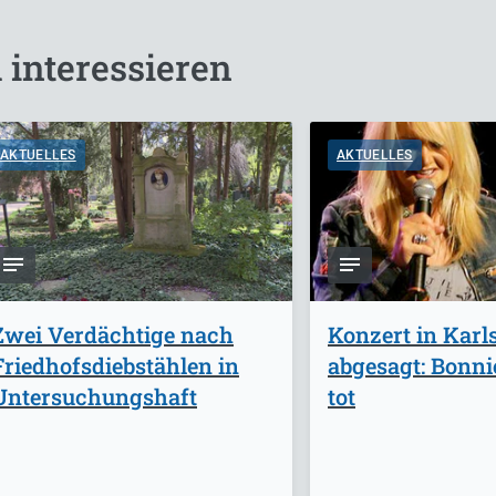
 interessieren
AKTUELLES
AKTUELLES
Zwei Verdächtige nach
Konzert in Karl
Friedhofsdiebstählen in
abgesagt: Bonnie
Untersuchungshaft
tot