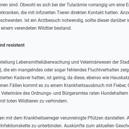
hren sind. Obwohl es sich bei der Tularämie vorrangig um eine 
ranken, die mit infizierten Tieren direkten Kontakt hatten. Anz
chwerden. Ist ein Arztbesuch notwendig, sollte dieser darüber 
 einem verendeten Wildtier bestand.
nd resistent
eilung Lebensmittelüberwachung und Veterinärwesen der Stadt K
 die ein mangelndes oder sogar fehlendes Fluchtverhalten zeige
zierten Kadaver hatten, ist gering, da diese, ebenso wie Hausk
eltenen Fällen kommt es zu einem Krankheitsausbruch mit Fieber,
Veterinäre des Ordnungs- und Bürgeramtes raten Hundehaltern d
it toten Wildtieren zu verhindern.
nnen mit dem Krankheitserreger verunreinigte Pfützen darstellen
 Infektionskette zu unterbinden. Auskünfte zum aktuellen Gesche