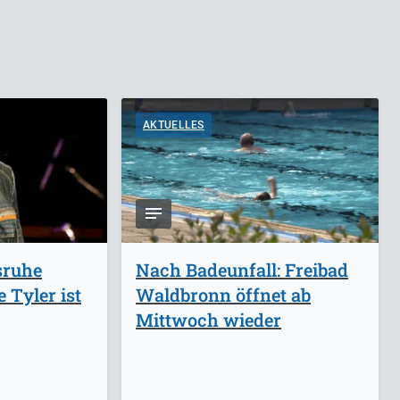
AKTUELLES
sruhe
Nach Badeunfall: Freibad
 Tyler ist
Waldbronn öffnet ab
Mittwoch wieder