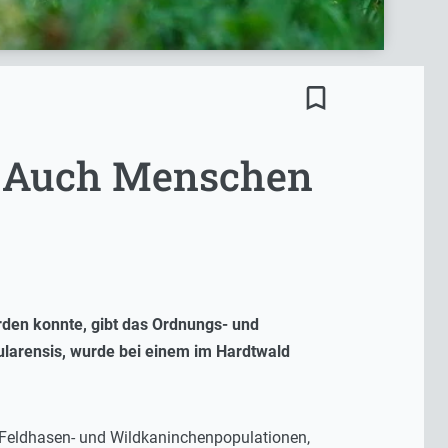
bookmark_border
t: Auch Menschen
den konnte, gibt das Ordnungs- und
ularensis, wurde bei einem im Hardtwald
er Feldhasen- und Wildkaninchenpopulationen,