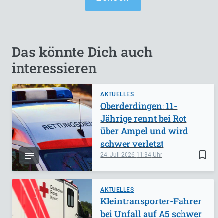
Das könnte Dich auch
interessieren
AKTUELLES
Oberderdingen: 11-
Jährige rennt bei Rot
über Ampel und wird
schwer verletzt
bookmark_border
24. Juli 2026
11:34
AKTUELLES
Kleintransporter-Fahrer
bei Unfall auf A5 schwer