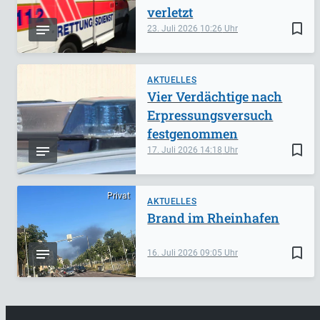
verletzt
bookmark_border
23. Juli 2026
10:26
AKTUELLES
Vier Verdächtige nach
Erpressungsversuch
festgenommen
bookmark_border
17. Juli 2026
14:18
Privat
AKTUELLES
Brand im Rheinhafen
bookmark_border
16. Juli 2026
09:05