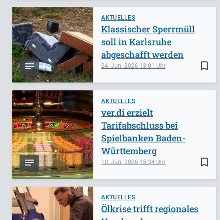
AKTUELLES
Klassischer Sperrmüll
soll in Karlsruhe
abgeschafft werden
bookmark_border
24. Juni 2026
13:01
AKTUELLES
ver.di erzielt
Tarifabschluss bei
Spielbanken Baden-
Württemberg
bookmark_border
10. Juni 2026
15:34
AKTUELLES
Ölkrise trifft regionales