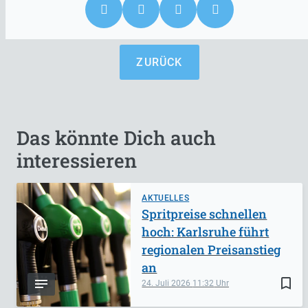
ZURÜCK
Das könnte Dich auch
interessieren
AKTUELLES
Spritpreise schnellen
hoch: Karlsruhe führt
regionalen Preisanstieg
an
bookmark_border
24. Juli 2026
11:32