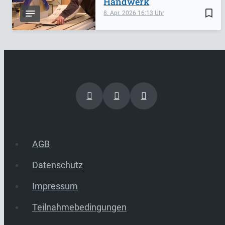
Handwerk
bookmark_border
8. Apr. 2026
16:13
AGB
Datenschutz
Impressum
Teilnahmebedingungen