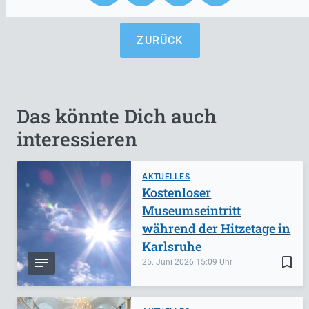
ZURÜCK
Das könnte Dich auch
interessieren
AKTUELLES
Kostenloser
Museumseintritt
während der Hitzetage in
Karlsruhe
bookmark_border
25. Juni 2026
15:09