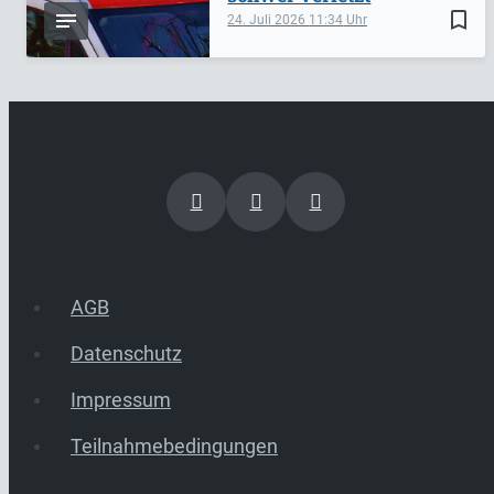
bookmark_border
24. Juli 2026
11:34
AGB
Datenschutz
Impressum
Teilnahmebedingungen