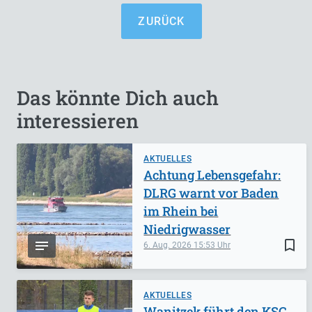
ZURÜCK
Das könnte Dich auch
interessieren
AKTUELLES
Achtung Lebensgefahr:
DLRG warnt vor Baden
im Rhein bei
Niedrigwasser
bookmark_border
6. Aug. 2026
15:53
AKTUELLES
Wanitzek führt den KSC