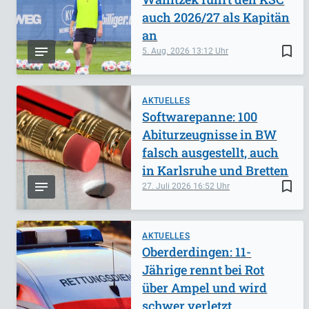
auch 2026/27 als Kapitän
an
bookmark_border
5. Aug. 2026
13:12
AKTUELLES
Softwarepanne: 100
Abiturzeugnisse in BW
falsch ausgestellt, auch
in Karlsruhe und Bretten
bookmark_border
27. Juli 2026
16:52
AKTUELLES
Oberderdingen: 11-
Jährige rennt bei Rot
über Ampel und wird
schwer verletzt