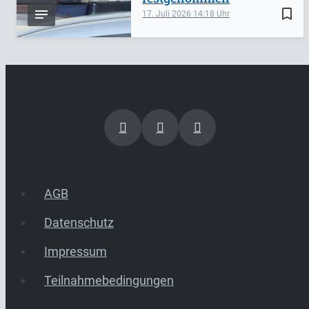
bookmark_border
17. Juli 2026
14:18
AGB
Datenschutz
Impressum
Teilnahmebedingungen