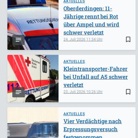
AKTUELLES
Oberderdingen: 11-
Jährige rennt bei Rot
über Ampel und wird
schwer verletzt
bookmark_border
24. Juli 2026
11:34
AKTUELLES
Kleintransporter-Fahrer
bei Unfall auf A5 schwer
verletzt
bookmark_border
23. Juli 2026
10:26
AKTUELLES
Vier Verdächtige nach
Erpressungsversuch
festgenommen