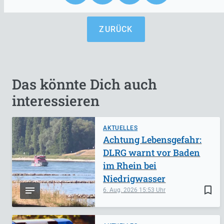
ZURÜCK
Das könnte Dich auch
interessieren
AKTUELLES
Achtung Lebensgefahr:
DLRG warnt vor Baden
im Rhein bei
Niedrigwasser
bookmark_border
6. Aug. 2026
15:53