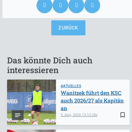
ZURÜCK
Das könnte Dich auch
interessieren
AKTUELLES
Wanitzek führt den KSC
auch 2026/27 als Kapitän
an
bookmark_border
5. Aug. 2026
13:12