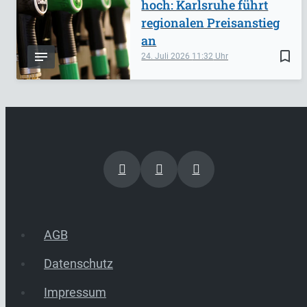
hoch: Karlsruhe führt
regionalen Preisanstieg
an
bookmark_border
24. Juli 2026
11:32
AGB
Datenschutz
Impressum