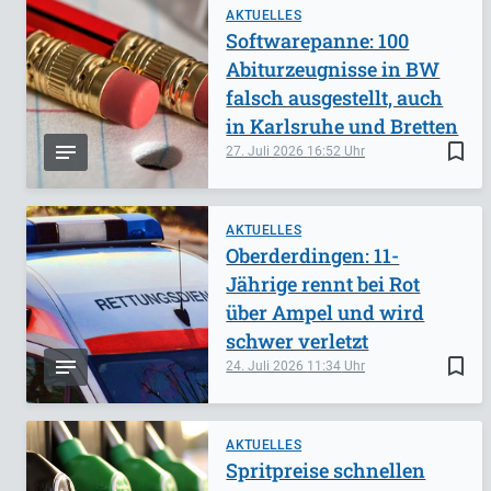
AKTUELLES
Softwarepanne: 100
Abiturzeugnisse in BW
falsch ausgestellt, auch
in Karlsruhe und Bretten
bookmark_border
27. Juli 2026
16:52
AKTUELLES
Oberderdingen: 11-
Jährige rennt bei Rot
über Ampel und wird
schwer verletzt
bookmark_border
24. Juli 2026
11:34
AKTUELLES
Spritpreise schnellen