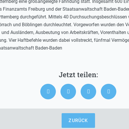
temberg eine großangelegte Fahndung statt. Insgesamt 600 Eins
 des Finanzamts Freiburg und der Staatsanwaltschaft Baden-Ba
rttemberg durchgeführt. Mittels 40 Durchsuchungsbeschlüssen
örrach und Böblingen durchleuchtet. Vorgeworfen wurden den 
 und Ausländern, Ausbeutung von Arbeitskräften, Vorenthalten 
ng. Vier Haftbefehle wurden dabei vollstreckt, fünfmal Vermö
Staatsanwaltschaft Baden-Baden
ZURÜCK