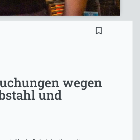
bookmark_border
hsuchungen wegen
bstahl und