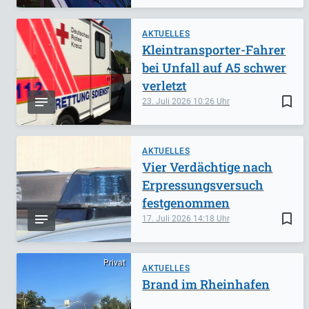
AKTUELLES
Kleintransporter-Fahrer
bei Unfall auf A5 schwer
verletzt
bookmark_border
23. Juli 2026
10:26
AKTUELLES
Vier Verdächtige nach
Erpressungsversuch
festgenommen
bookmark_border
17. Juli 2026
14:18
Privat
AKTUELLES
Brand im Rheinhafen