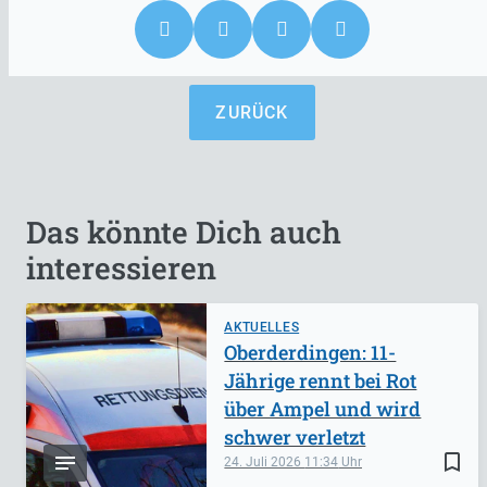
ZURÜCK
Das könnte Dich auch
interessieren
AKTUELLES
Oberderdingen: 11-
Jährige rennt bei Rot
über Ampel und wird
schwer verletzt
bookmark_border
24. Juli 2026
11:34