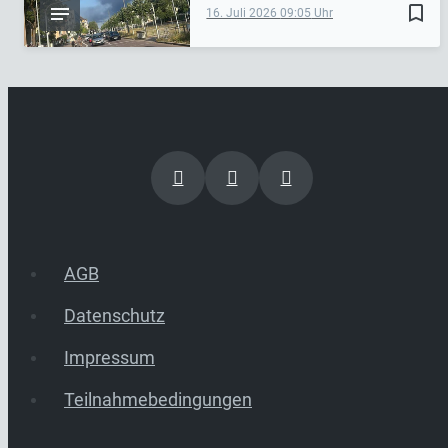
bookmark_border
16. Juli 2026
09:05
AGB
Datenschutz
Impressum
Teilnahmebedingungen