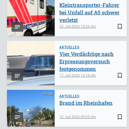
Kleintransporter-Fahrer
bei Unfall auf A5 schwer
verletzt
bookmark_border
23. Juli 2026
10:26
AKTUELLES
Vier Verdächtige nach
Erpressungsversuch
festgenommen
bookmark_border
17. Juli 2026
14:18
Privat
AKTUELLES
Brand im Rheinhafen
bookmark_border
16. Juli 2026
09:05