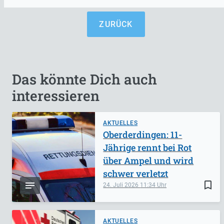
ZURÜCK
Das könnte Dich auch
interessieren
AKTUELLES
Oberderdingen: 11-
Jährige rennt bei Rot
über Ampel und wird
schwer verletzt
bookmark_border
24. Juli 2026
11:34
AKTUELLES