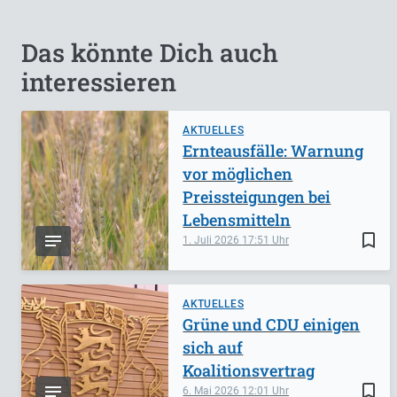
Das könnte Dich auch
interessieren
AKTUELLES
Ernteausfälle: Warnung
vor möglichen
Preissteigungen bei
Lebensmitteln
bookmark_border
1. Juli 2026
17:51
AKTUELLES
Grüne und CDU einigen
sich auf
Koalitionsvertrag
bookmark_border
6. Mai 2026
12:01