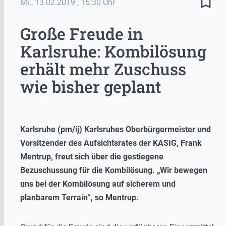
bookmark_border
Mi., 13.02.2019
, 15:30 Uhr
Große Freude in
Karlsruhe: Kombilösung
erhält mehr Zuschuss
wie bisher geplant
Karlsruhe (pm/ij) Karlsruhes Oberbürgermeister und
Vorsitzender des Aufsichtsrates der KASIG, Frank
Mentrup, freut sich über die gestiegene
Bezuschussung für die Kombilösung. „Wir bewegen
uns bei der Kombilösung auf sicherem und
planbarem Terrain“, so Mentrup.