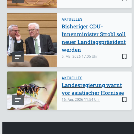
AKTUELLES
Bisheriger CDU-
Innenminister Strobl soll
neuer Landtagspräsident
werden
bookmark_border
5. Mai 2026
17:05
AKTUELLES
Landesregierung warnt
vor asiatischer Hornisse
bookmark_border
16. Apr. 2026
11:54