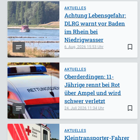
AKTUELLES
Achtung Lebensgefahr:
DLRG warnt vor Baden
im Rhein bei
Niedrigwasser
bookmark_border
6. Aug. 2026
15:53
AKTUELLES
Oberderdingen: 11-
Jährige rennt bei Rot
über Ampel und wird
schwer verletzt
bookmark_border
24. Juli 2026
11:34
AKTUELLES
Kleintransporter-Fahrer