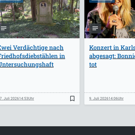
Zwei Verdächtige nach
Konzert in Karl
Friedhofsdiebstählen in
abgesagt: Bonnie
Untersuchungshaft
tot
bookmark_border
7. Juli 2026
14:53
9. Juli 2026
14:06