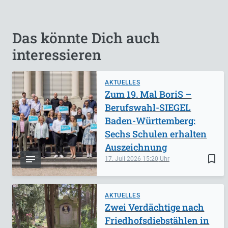
Das könnte Dich auch
interessieren
AKTUELLES
Zum 19. Mal BoriS –
Berufswahl-SIEGEL
Baden-Württemberg:
Sechs Schulen erhalten
Auszeichnung
bookmark_border
17. Juli 2026
15:20
AKTUELLES
Zwei Verdächtige nach
Friedhofsdiebstählen in