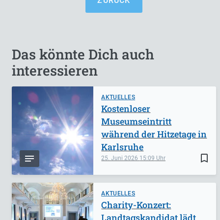
ZURÜCK
Das könnte Dich auch
interessieren
AKTUELLES
Kostenloser
Museumseintritt
während der Hitzetage in
Karlsruhe
bookmark_border
25. Juni 2026
15:09
AKTUELLES
Charity-Konzert:
Landtagskandidat lädt