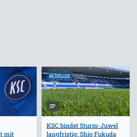
AKTUELLES
KSC bindet Sturm-Juwel
t mit
langfristig: Shio Fukuda