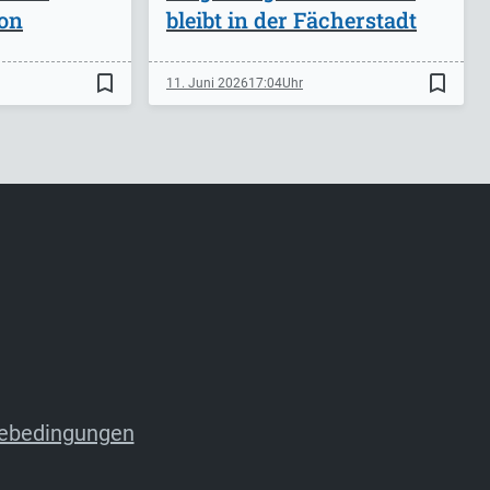
on
bleibt in der Fächerstadt
bookmark_border
bookmark_border
11. Juni 2026
17:04
ebedingungen