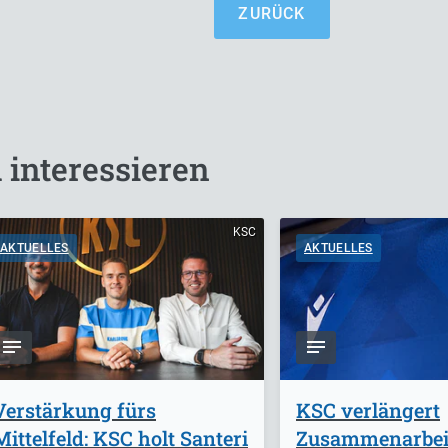
ZURÜCK
 interessieren
KSC
AKTUELLES
AKTUELLES
Verstärkung fürs
KSC verlängert
Mittelfeld: KSC holt Santeri
Zusammenarbei