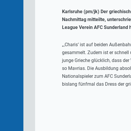
Karlsruhe (pm/jk) Der griechisc
Nachmittag mitteilte, unterschr
League Verein AFC Sunderland ha
„‚Charis‘ ist auf beiden Außenbah
gesammelt. Zudem ist er schnell u
junge Grieche glücklich, dass de
so Mavrias. Die Ausbildung absolv
Nationalspieler zum AFC Sunderlan
bislang fünfmal das Dress der gr