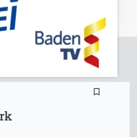
bookmark_border
rk