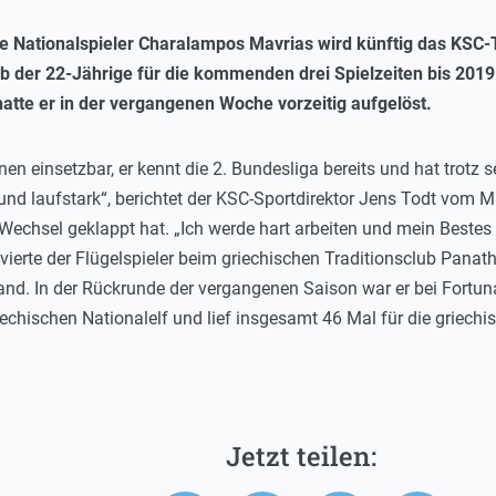
he Nationalspieler Charalampos Mavrias wird künftig das KSC-
ieb der 22-Jährige für die kommenden drei Spielzeiten bis 201
tte er in der vergangenen Woche vorzeitig aufgelöst.
nen einsetzbar, er kennt die 2. Bundesliga bereits und hat trotz 
nd laufstark“, berichtet der KSC-Sportdirektor Jens Todt vom Mit
r Wechsel geklappt hat. „Ich werde hart arbeiten und mein Beste
ierte der Flügelspieler beim griechischen Traditionsclub Panat
d. In der Rückrunde der vergangenen Saison war er bei Fortuna D
iechischen Nationalelf und lief insgesamt 46 Mal für die griech