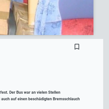
bookmark_border
est. Der Bus war an vielen Stellen
zei auch auf einen beschädigten Bremsschlauch