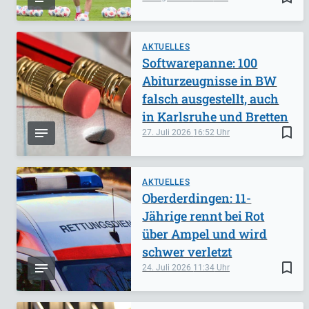
AKTUELLES
Softwarepanne: 100
Abiturzeugnisse in BW
falsch ausgestellt, auch
in Karlsruhe und Bretten
bookmark_border
27. Juli 2026
16:52
AKTUELLES
Oberderdingen: 11-
Jährige rennt bei Rot
über Ampel und wird
schwer verletzt
bookmark_border
24. Juli 2026
11:34