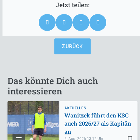
ZURÜCK
Das könnte Dich auch
interessieren
AKTUELLES
Wanitzek führt den KSC
auch 2026/27 als Kapitän
an
bookmark_border
5. Aug. 2026
13:12