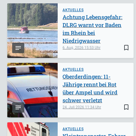
AKTUELLES
Achtung Lebensgefahr:
DLRG warnt vor Baden
im Rhein bei
Niedrigwasser
bookmark_border
6. Aug. 2026
15:53
AKTUELLES
Oberderdingen: 11-
Jährige rennt bei Rot
über Ampel und wird
schwer verletzt
bookmark_border
24. Juli 2026
11:34
AKTUELLES
Kleintransporter-Fahrer