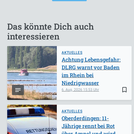
Das könnte Dich auch
interessieren
AKTUELLES
Achtung Lebensgefahr:
DLRG warnt vor Baden
im Rhein bei
Niedrigwasser
bookmark_border
6. Aug. 2026
15:53
AKTUELLES
Oberderdingen: 11-
Jährige rennt bei Rot
über Ampel und wird