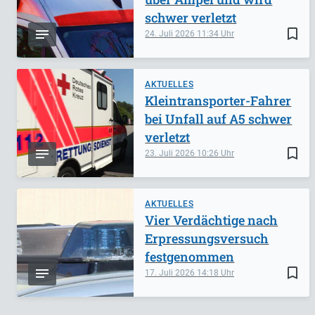
schwer verletzt
bookmark_border
24. Juli 2026
11:34
AKTUELLES
Kleintransporter-Fahrer
bei Unfall auf A5 schwer
verletzt
bookmark_border
23. Juli 2026
10:26
AKTUELLES
Vier Verdächtige nach
Erpressungsversuch
festgenommen
bookmark_border
17. Juli 2026
14:18