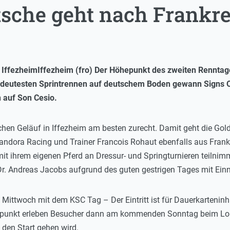
tsche geht nach Frankr
Iffezheim (fro) Der Höhepunkt des zweiten Rennta
edeutesten Sprintrennen auf deutschem Boden gewann Signs O
 auf Son Cesio.
en Geläuf in Iffezheim am besten zurecht. Damit geht die Gold
ndora Racing und Trainer Francois Rohaut ebenfalls aus Frankr
it ihrem eigenen Pferd an Dressur- und Springturnieren teilnim
Dr. Andreas Jacobs aufgrund des guten gestrigen Tages mit Ei
Mittwoch mit dem KSC Tag – Der Eintritt ist für Dauerkartenin
epunkt erleben Besucher dann am kommenden Sonntag beim Lo
den Start gehen wird.