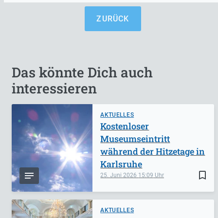
ZURÜCK
Das könnte Dich auch
interessieren
AKTUELLES
Kostenloser
Museumseintritt
während der Hitzetage in
Karlsruhe
bookmark_border
25. Juni 2026
15:09
AKTUELLES