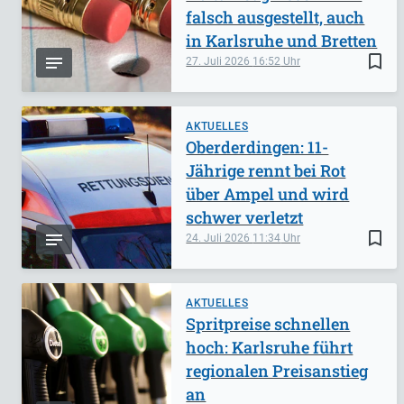
falsch ausgestellt, auch
in Karlsruhe und Bretten
bookmark_border
27. Juli 2026
16:52
AKTUELLES
Oberderdingen: 11-
Jährige rennt bei Rot
über Ampel und wird
schwer verletzt
bookmark_border
24. Juli 2026
11:34
AKTUELLES
Spritpreise schnellen
hoch: Karlsruhe führt
regionalen Preisanstieg
an