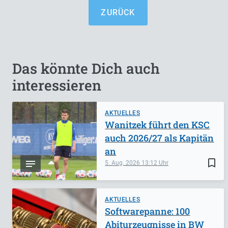
ZURÜCK
Das könnte Dich auch
interessieren
AKTUELLES
Wanitzek führt den KSC
auch 2026/27 als Kapitän
an
bookmark_border
5. Aug. 2026
13:12
AKTUELLES
Softwarepanne: 100
Abiturzeugnisse in BW