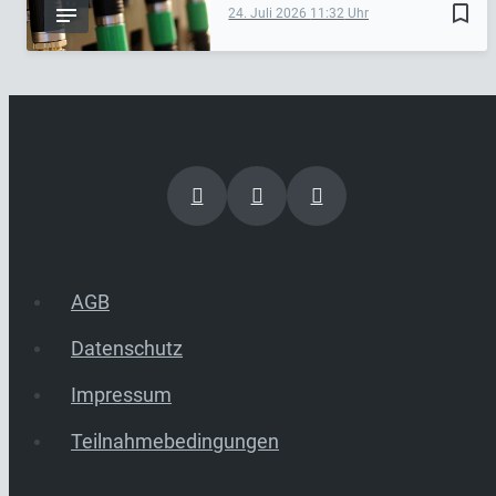
bookmark_border
24. Juli 2026
11:32
AGB
Datenschutz
Impressum
Teilnahmebedingungen