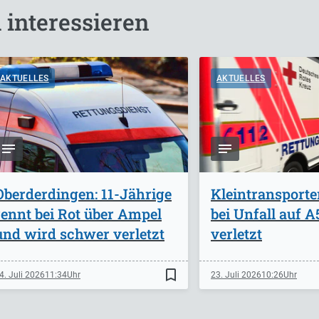
 interessieren
AKTUELLES
AKTUELLES
Oberderdingen: 11-Jährige
Kleintransporte
rennt bei Rot über Ampel
bei Unfall auf 
und wird schwer verletzt
verletzt
bookmark_border
4. Juli 2026
11:34
23. Juli 2026
10:26