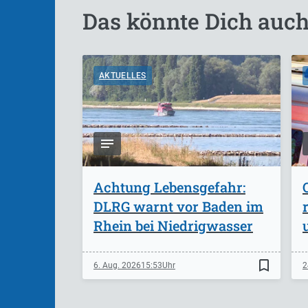
Das könnte Dich auch
AKTUELLES
Achtung Lebensgefahr:
DLRG warnt vor Baden im
Rhein bei Niedrigwasser
bookmark_border
6. Aug. 2026
15:53
2