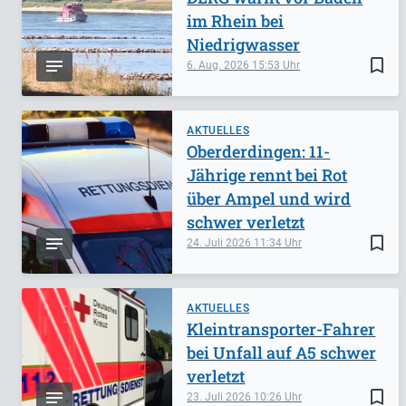
im Rhein bei
Niedrigwasser
bookmark_border
6. Aug. 2026
15:53
AKTUELLES
Oberderdingen: 11-
Jährige rennt bei Rot
über Ampel und wird
schwer verletzt
bookmark_border
24. Juli 2026
11:34
AKTUELLES
Kleintransporter-Fahrer
bei Unfall auf A5 schwer
verletzt
bookmark_border
23. Juli 2026
10:26