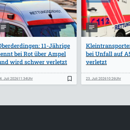
Oberderdingen: 11-Jährige
Kleintransporte
rennt bei Rot über Ampel
bei Unfall auf 
und wird schwer verletzt
verletzt
bookmark_border
4. Juli 2026
11:34
23. Juli 2026
10:26