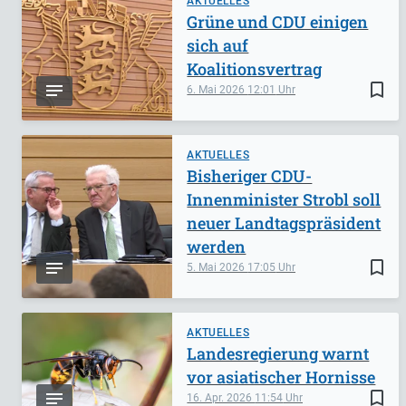
AKTUELLES
Grüne und CDU einigen
sich auf
Koalitionsvertrag
bookmark_border
6. Mai 2026
12:01
AKTUELLES
Bisheriger CDU-
Innenminister Strobl soll
neuer Landtagspräsident
werden
bookmark_border
5. Mai 2026
17:05
AKTUELLES
Landesregierung warnt
vor asiatischer Hornisse
bookmark_border
16. Apr. 2026
11:54