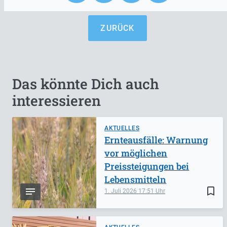
ZURÜCK
Das könnte Dich auch
interessieren
AKTUELLES
Ernteausfälle: Warnung
vor möglichen
Preissteigungen bei
Lebensmitteln
bookmark_border
1. Juli 2026
17:51