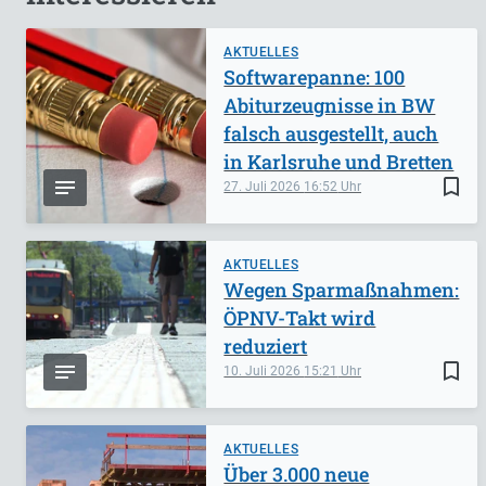
AKTUELLES
Softwarepanne: 100
Abiturzeugnisse in BW
falsch ausgestellt, auch
in Karlsruhe und Bretten
bookmark_border
27. Juli 2026
16:52
AKTUELLES
Wegen Sparmaßnahmen:
ÖPNV-Takt wird
reduziert
bookmark_border
10. Juli 2026
15:21
AKTUELLES
Über 3.000 neue