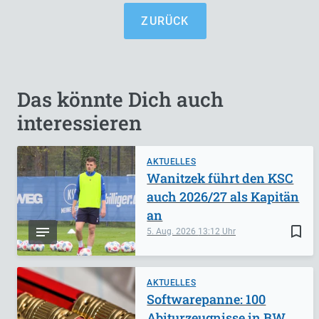
ZURÜCK
Das könnte Dich auch
interessieren
AKTUELLES
Wanitzek führt den KSC
auch 2026/27 als Kapitän
an
bookmark_border
5. Aug. 2026
13:12
AKTUELLES
Softwarepanne: 100
Abiturzeugnisse in BW