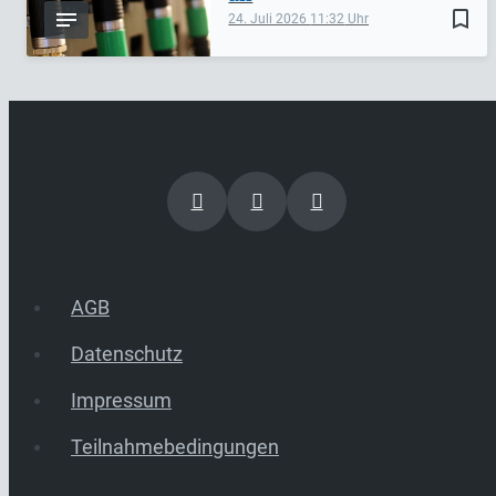
bookmark_border
24. Juli 2026
11:32
AGB
Datenschutz
Impressum
Teilnahmebedingungen