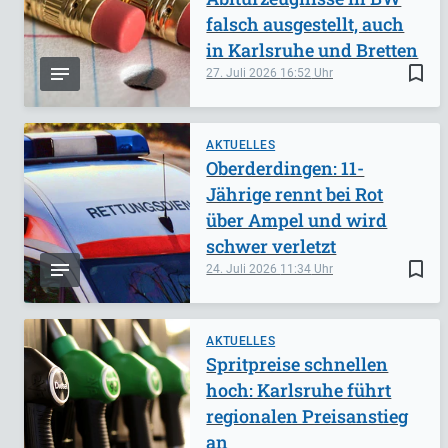
falsch ausgestellt, auch
in Karlsruhe und Bretten
bookmark_border
27. Juli 2026
16:52
AKTUELLES
Oberderdingen: 11-
Jährige rennt bei Rot
über Ampel und wird
schwer verletzt
bookmark_border
24. Juli 2026
11:34
AKTUELLES
Spritpreise schnellen
hoch: Karlsruhe führt
regionalen Preisanstieg
an