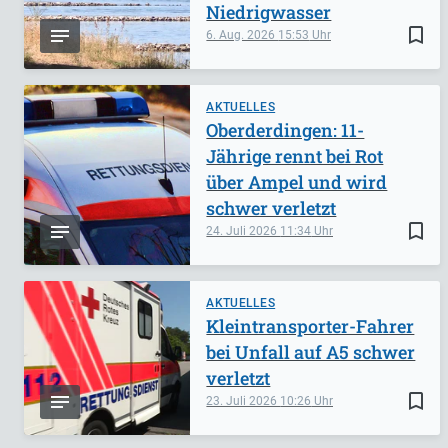
Niedrigwasser
bookmark_border
6. Aug. 2026
15:53
AKTUELLES
Oberderdingen: 11-
Jährige rennt bei Rot
über Ampel und wird
schwer verletzt
bookmark_border
24. Juli 2026
11:34
AKTUELLES
Kleintransporter-Fahrer
bei Unfall auf A5 schwer
verletzt
bookmark_border
23. Juli 2026
10:26