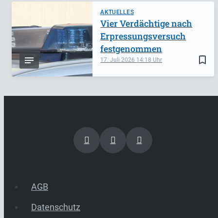
AKTUELLES
Vier Verdächtige nach
Erpressungsversuch
festgenommen
bookmark_border
17. Juli 2026
14:18
AGB
Datenschutz