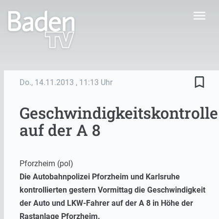
menu
bookmark_border
Do., 14.11.2013
, 11:13 Uhr
Geschwindigkeitskontrolle
auf der A 8
Pforzheim (pol)
Die Autobahnpolizei Pforzheim und Karlsruhe
kontrollierten gestern Vormittag die Geschwindigkeit
der Auto und LKW-Fahrer auf der A 8 in Höhe der
Rastanlage Pforzheim.