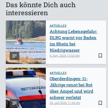
Das könnte Dich auch
interessieren
AKTUELLES
Achtung Lebensgefahr:
DLRG warnt vor Baden
im Rhein bei
Niedrigwasser
bookmark_border
6. Aug. 2026
15:53
AKTUELLES
Oberderdingen: 11-
Jährige rennt bei Rot
über Ampel und wird
schwer verletzt
bookmark_border
24. Juli 2026
11:34