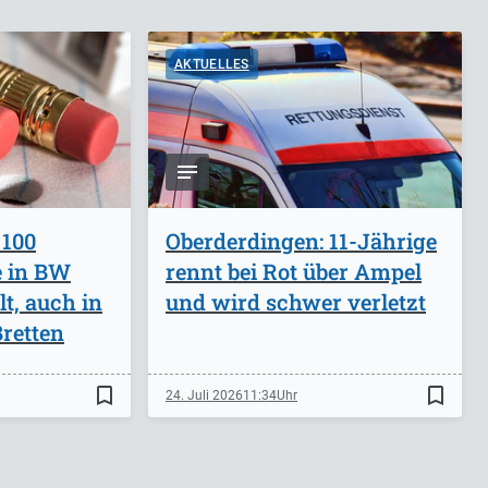
AKTUELLES
 100
Oberderdingen: 11-Jährige
e in BW
rennt bei Rot über Ampel
lt, auch in
und wird schwer verletzt
retten
bookmark_border
bookmark_border
24. Juli 2026
11:34