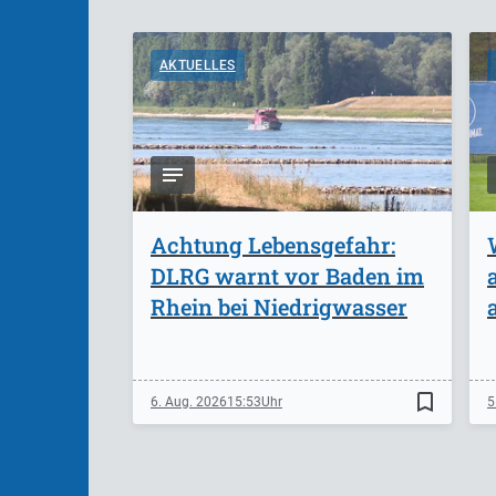
AKTUELLES
Achtung Lebensgefahr:
DLRG warnt vor Baden im
Rhein bei Niedrigwasser
bookmark_border
6. Aug. 2026
15:53
5