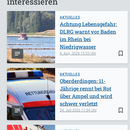
interessieren
AKTUELLES
Achtung Lebensgefahr:
DLRG warnt vor Baden
im Rhein bei
Niedrigwasser
bookmark_border
6. Aug. 2026
15:53
AKTUELLES
Oberderdingen: 11-
Jährige rennt bei Rot
über Ampel und wird
schwer verletzt
bookmark_border
24. Juli 2026
11:34