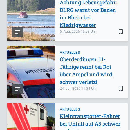
Achtung Lebensgefahr:
DLRG warnt vor Baden
im Rhein bei
Niedrigwasser
bookmark_border
6. Aug. 2026
15:53
AKTUELLES
Oberderdingen: 11-
Jährige rennt bei Rot
über Ampel und wird
schwer verletzt
bookmark_border
24. Juli 2026
11:34
AKTUELLES
Kleintransporter-Fahrer
bei Unfall auf A5 schwer