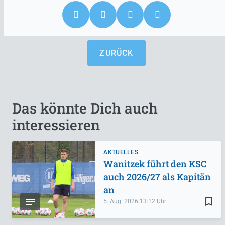
ZURÜCK
Das könnte Dich auch
interessieren
AKTUELLES
Wanitzek führt den KSC
auch 2026/27 als Kapitän
an
bookmark_border
5. Aug. 2026
13:12