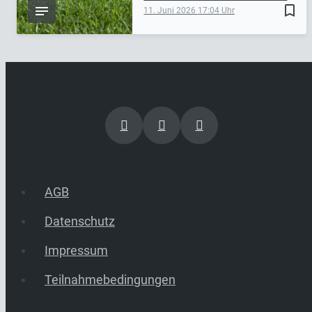
bookmark_border
11. Juni 2026
17:04
AGB
Datenschutz
Impressum
Teilnahmebedingungen