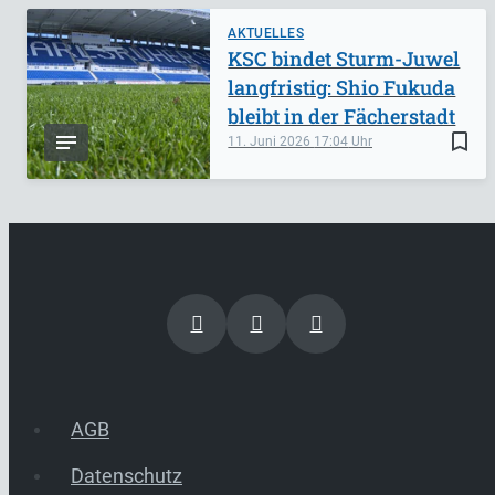
AKTUELLES
KSC bindet Sturm-Juwel
langfristig: Shio Fukuda
bleibt in der Fächerstadt
bookmark_border
11. Juni 2026
17:04
AGB
Datenschutz