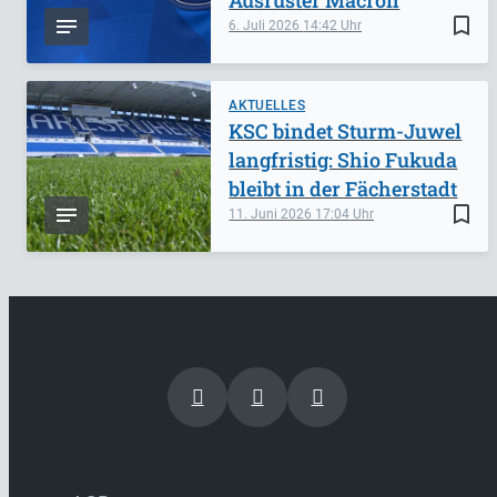
bookmark_border
6. Juli 2026
14:42
AKTUELLES
KSC bindet Sturm-Juwel
langfristig: Shio Fukuda
bleibt in der Fächerstadt
bookmark_border
11. Juni 2026
17:04