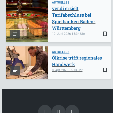
AKTUELLES
ver.di erzielt
Tarifabschluss bei
Spielbanken Baden-
Württemberg
bookmark_border
10. Juni 2026
15:34
AKTUELLES
Ölkrise trifft regionales
Handwerk
bookmark_border
8. Apr. 2026
16:13