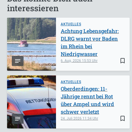
interessieren
AKTUELLES
Achtung Lebensgefahr:
DLRG warnt vor Baden
im Rhein bei
Niedrigwasser
bookmark_border
6. Aug. 2026
15:53
AKTUELLES
Oberderdingen: 11-
Jährige rennt bei Rot
über Ampel und wird
schwer verletzt
bookmark_border
24. Juli 2026
11:34