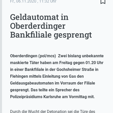
bookmark_border
Fr., 06.11.2020
, 11:32 Uhr
Geldautomat in
Oberderdinger
Bankfiliale gesprengt
Oberderdingen (pol/mcs) Zwei bislang unbekannte
maskierte Täter haben am Freitag gegen 01.20 Uhr
in einer Bankfiliale in der Gochsheimer Straße in
Flehingen mittels Einleitung von Gas den
Geldausgabeautomaten im Vorraum der Filiale
gesprengt. Das teilte ein Sprecher des
Polizeipräsidiums Karlsruhe am Vormittag mit.
Durch die Wucht der Detonation sei die Türe des