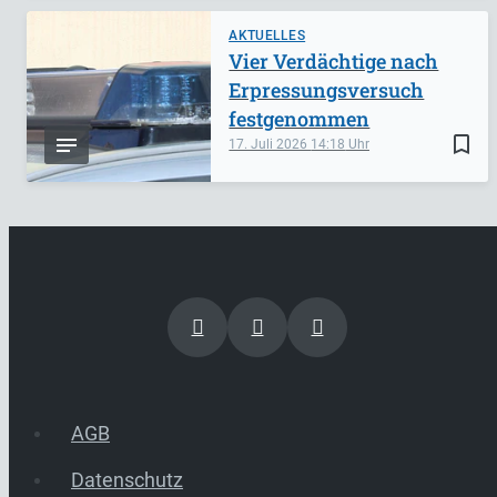
AKTUELLES
Vier Verdächtige nach
Erpressungsversuch
festgenommen
bookmark_border
17. Juli 2026
14:18
AGB
Datenschutz