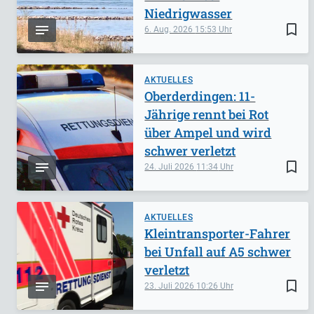
Niedrigwasser
bookmark_border
6. Aug. 2026
15:53
AKTUELLES
Oberderdingen: 11-
Jährige rennt bei Rot
über Ampel und wird
schwer verletzt
bookmark_border
24. Juli 2026
11:34
AKTUELLES
Kleintransporter-Fahrer
bei Unfall auf A5 schwer
verletzt
bookmark_border
23. Juli 2026
10:26