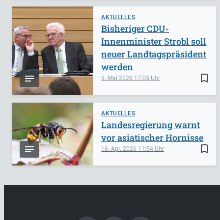
AKTUELLES
Bisheriger CDU-
Innenminister Strobl soll
neuer Landtagspräsident
werden
bookmark_border
5. Mai 2026
17:05
AKTUELLES
Landesregierung warnt
vor asiatischer Hornisse
bookmark_border
16. Apr. 2026
11:54