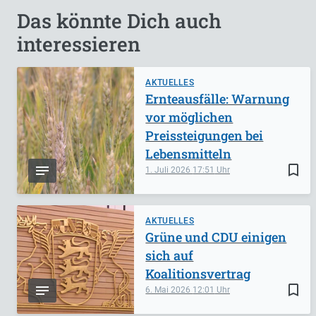
Das könnte Dich auch
interessieren
AKTUELLES
Ernteausfälle: Warnung
vor möglichen
Preissteigungen bei
Lebensmitteln
bookmark_border
1. Juli 2026
17:51
AKTUELLES
Grüne und CDU einigen
sich auf
Koalitionsvertrag
bookmark_border
6. Mai 2026
12:01